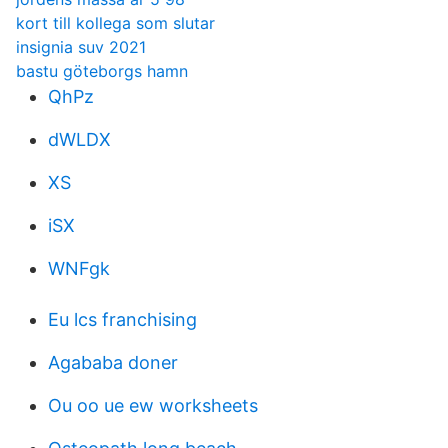
kort till kollega som slutar
insignia suv 2021
bastu göteborgs hamn
QhPz
dWLDX
XS
iSX
WNFgk
Eu lcs franchising
Agababa doner
Ou oo ue ew worksheets