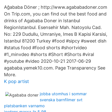
Ağababa Döner ; http://www.agababadoner.com
On Trip.com, you can find out the best food and
drinks of Agababa Doner in Istanbul
RegionIstanbul. Esensehir Mah. Natoyolu Cad.
No: 229 Dudullu, Umraniye, Imes B Kapisi Karsisi,
Istanbul 81200 Turkey #food #sipcy #sweet dish
#status food #food shorts #shortvideo
#1_minvdeo #shorts #Short #Shorts #viral
#youtube #video 2020-10-21 2017-06-29
agababa.yemek10.com. Page Transparency See
More.
K pop artist
jobba utomhus i sommar
svenska barnfilmer svt
platsbanken varnamo
jordens massa är 5 98