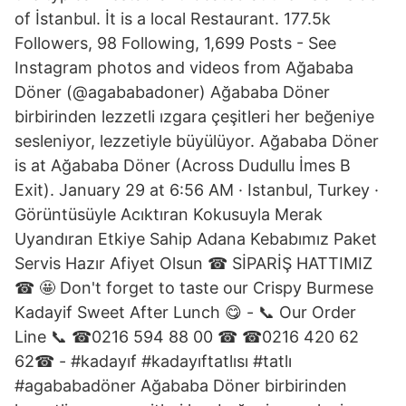
of İstanbul. İt is a local Restaurant. 177.5k
Followers, 98 Following, 1,699 Posts - See
Instagram photos and videos from Ağababa
Döner (@agababadoner) Ağababa Döner
birbirinden lezzetli ızgara çeşitleri her beğeniye
sesleniyor, lezzetiyle büyülüyor. Ağababa Döner
is at Ağababa Döner (Across Dudullu İmes B
Exit). January 29 at 6:56 AM · Istanbul, Turkey ·
Görüntüsüyle Acıktıran Kokusuyla Merak
Uyandıran Etkiye Sahip Adana Kebabımız Paket
Servis Hazır Afiyet Olsun ☎ SİPARİŞ HATTIMIZ
☎ 🤩 Don't forget to taste our Crispy Burmese
Kadayif Sweet After Lunch 😋 - 📞 Our Order
Line 📞 ☎0216 594 88 00 ☎ ☎0216 420 62
62☎ - #kadayıf #kadayıftatlısı #tatlı
#agababadöner Ağababa Döner birbirinden