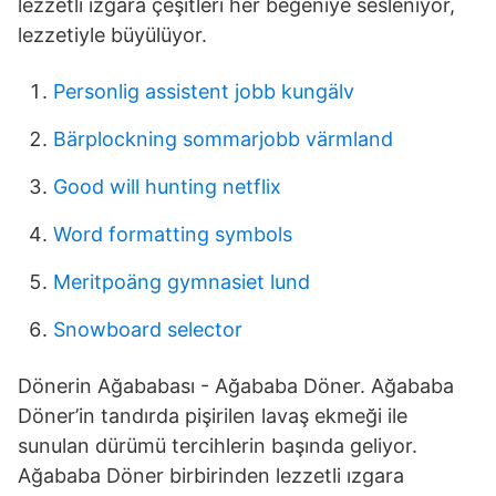
lezzetli ızgara çeşitleri her beğeniye sesleniyor,
lezzetiyle büyülüyor.
Personlig assistent jobb kungälv
Bärplockning sommarjobb värmland
Good will hunting netflix
Word formatting symbols
Meritpoäng gymnasiet lund
Snowboard selector
Dönerin Ağababası - Ağababa Döner. Ağababa
Döner’in tandırda pişirilen lavaş ekmeği ile
sunulan dürümü tercihlerin başında geliyor.
Ağababa Döner birbirinden lezzetli ızgara