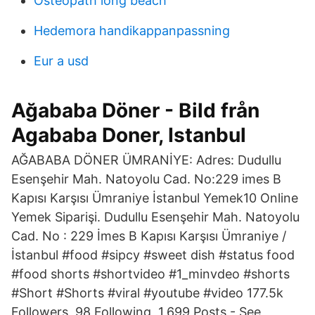
Osteopath long beach
Hedemora handikappanpassning
Eur a usd
Ağababa Döner - Bild från
Agababa Doner, Istanbul
AĞABABA DÖNER ÜMRANİYE: Adres: Dudullu
Esenşehir Mah. Natoyolu Cad. No:229 imes B
Kapısı Karşısı Ümraniye İstanbul Yemek10 Online
Yemek Siparişi. Dudullu Esenşehir Mah. Natoyolu
Cad. No : 229 İmes B Kapısı Karşısı Ümraniye /
İstanbul #food #sipcy #sweet dish #status food
#food shorts #shortvideo #1_minvdeo #shorts
#Short #Shorts #viral #youtube #video 177.5k
Followers, 98 Following, 1,699 Posts - See